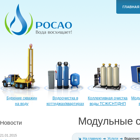
ГЛАВНАЯ
Бурение скважин
Водоочистка в
Коллективная очистка
Моду
на воду
коттеджах/квартирах
воды ТСЖ/СНТ/ДНП
Модульные с
Новости
21.01.2015
На главную
Услуги
Водоочис