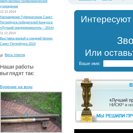
Амбулаторно-поликлиническое
учреждение
12.12.2014
Интересуют
Награждение Губернатором Санкт-
Петербурга победителей Конкурса
«Лучший предприниматель – 2014»
11.12.2014
Зво
Выставка малый и средний бизнес
Санкт-Петербурга 2014
Или оставь
Весь список
Ваше имя:
Наши работы
выглядят так:
Бурение на воду