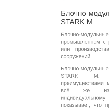
Блочно-моду
STARK M
Блочно-модульные
промышленном стр
или производств
сооружений.
Блочно-модуль
STARK M, о
преимуществами м
всё же изго
индивидуальн
показывает, что 