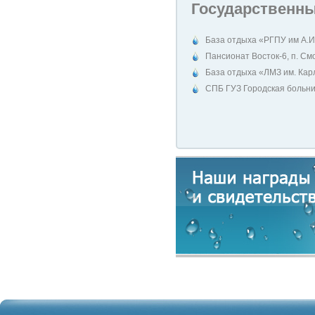
Государственны
База отдыха «РГПУ им А.И
Пансионат Восток-6, п. См
База отдыха «ЛМЗ им. Кар
СПБ ГУЗ Городская больн