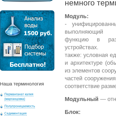
немного терм
Модуль:
- унифицированн
выполняющий 
функцию в разл
устройствах.
также: условная е
и архитектуре (о
из элементов соор
частей сооружения
Наша терминология
соответствие разме
Перманганат калия
Модульный
— отн
(марганцовка)
Полупроницаемость
Блок:
Седиментация